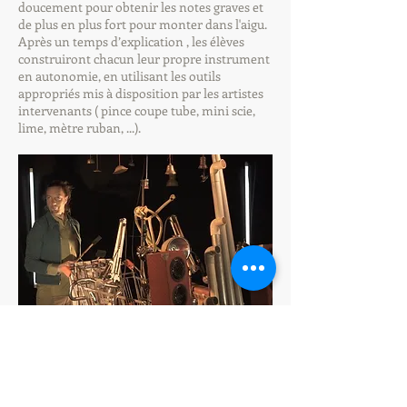
doucement pour obtenir les notes graves et
de plus en plus fort pour monter dans l'aigu.
Après un temps d’explication , les élèves
construiront chacun leur propre instrument
en autonomie, en utilisant les outils
appropriés mis à disposition par les artistes
intervenants ( pince coupe tube, mini scie,
lime, mètre ruban, ...).
Les ateliers nécessitent 6 tables de travail,
sans chaises.
Une poubelle, un balai et une pelle sont un