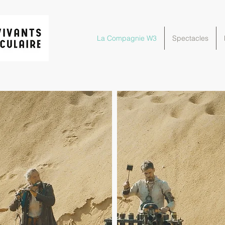
La Compagnie W3
Spectacles