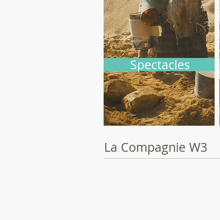
Spectacles
La Compagnie W3